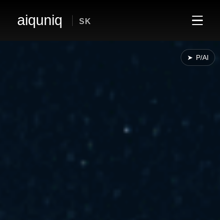
aiquniq
SK
➤
P/AI