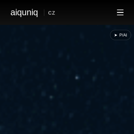
aiquniq
CZ
➤
P/AI