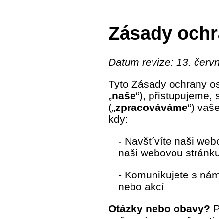
Zásady ochr
Datum revize: 13. červ
Tyto Zásady ochrany oso
„
naše
“), přistupujeme
(„
zpracováváme
“) vaš
kdy:
- Navštívíte naši we
naši webovou stránku
- Komunikujete s námi
nebo akcí
Otázky nebo obavy?
P