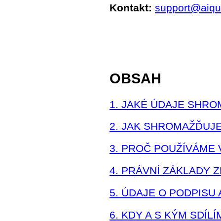
Kontakt:
support@aiqu
OBSAH
1. JAKÉ ÚDAJE SHR
2. JAK SHROMAŽĎUJ
3. PROČ POUŽÍVÁME 
4. PRÁVNÍ ZÁKLADY 
5. ÚDAJE O PODPISU
6. KDY A S KÝM SDÍL