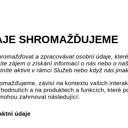
DAJE SHROMAŽĎUJEME
omažďovat a zpracovávat osobní údaje, kter
íte zájem o získání informací o nás nebo o na
níte aktivit v rámci Služeb nebo když nás jinak
romažďujeme, závisí na kontextu vašich interak
zhodnutích a na produktech a funkcích, které p
mohou zahrnovat následující:
aktní údaje