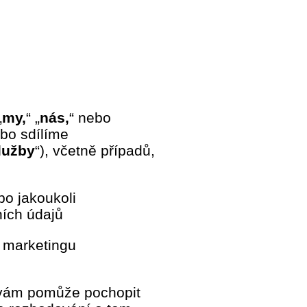
„
my,
“ „
nás,
“ nebo
bo sdílíme
lužby
“), včetně případů,
bo jakoukoli
ních údajů
, marketingu
 vám pomůže pochopit