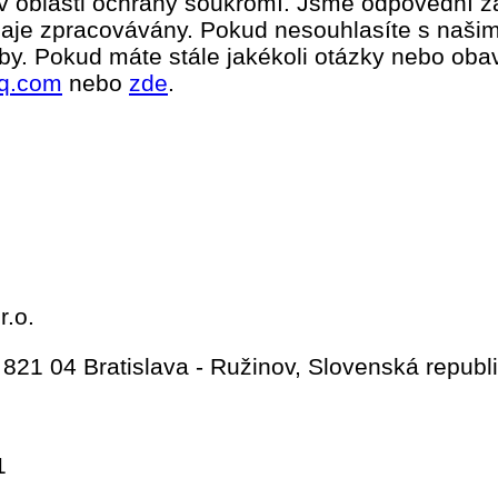
v oblasti ochrany soukromí. Jsme odpovědní z
daje zpracovávány. Pokud nesouhlasíte s našim
by. Pokud máte stále jakékoli otázky nebo obav
iq.com
nebo
zde
.
r.o.
821 04 Bratislava - Ružinov, Slovenská republ
1