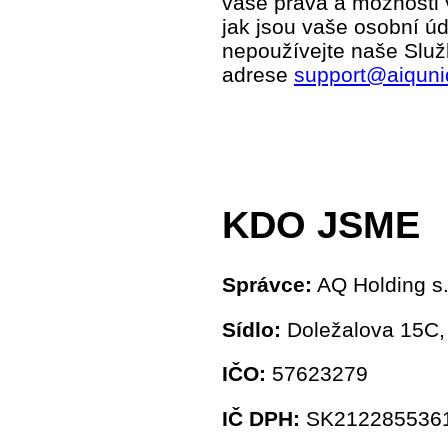
vaše práva a možnosti 
jak jsou vaše osobní ú
nepoužívejte naše Služ
adrese
support@aiqun
KDO JSME
Správce:
AQ Holding s.
Sídlo:
Doležalova 15C, 
IČO:
57623279
IČ DPH:
SK212285536