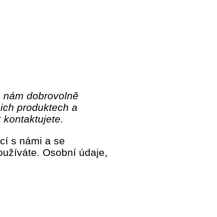
é nám dobrovolně
šich produktech a
 kontaktujete.
cí s námi a se
oužíváte. Osobní údaje,