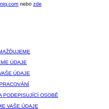
niq.com
nebo
zde
OMAŽĎUJEME
EME ÚDAJE
VAŠE ÚDAJE
ZPRACOVÁNÍ
 A PODEPISUJÍCÍ OSOBĚ
ÍME VAŠE ÚDAJE