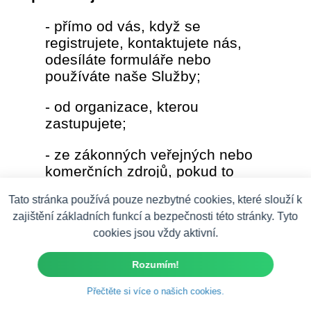
- přímo od vás, když se
registrujete, kontaktujete nás,
odesíláte formuláře nebo
používáte naše Služby;
- od organizace, kterou
zastupujete;
- ze zákonných veřejných nebo
komerčních zdrojů, pokud to
povoluje zákon;
Tato stránka používá pouze nezbytné cookies, které slouží k
zajištění základních funkcí a bezpečnosti této stránky. Tyto
- automaticky prostřednictvím
cookies jsou vždy aktivní.
našich systémů, pokud je to
nezbytné pro provoz,
Rozumím!
zabezpečení, údržbu a řešení
problémů Služeb.
Přečtěte si více o našich cookies.