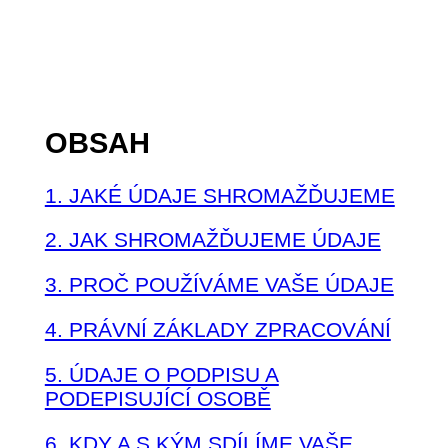
OBSAH
1. JAKÉ ÚDAJE SHROMAŽĎUJEME
2. JAK SHROMAŽĎUJEME ÚDAJE
3. PROČ POUŽÍVÁME VAŠE ÚDAJE
4. PRÁVNÍ ZÁKLADY ZPRACOVÁNÍ
5. ÚDAJE O PODPISU A
PODEPISUJÍCÍ OSOBĚ
6. KDY A S KÝM SDÍLÍME VAŠE