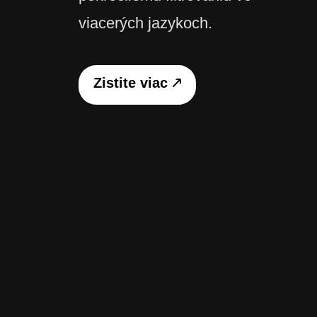
viacerých jazykoch.
Zistite viac 🡕