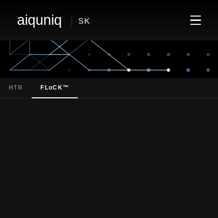
aiquniq
SK
HTR
FLoCK™