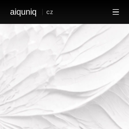
aiquniq
CZ