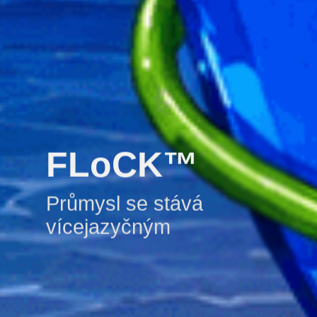
FLoCK™
Průmysl se stává
vícejazyčným