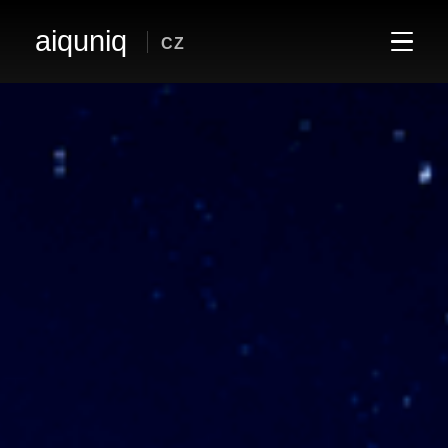
aiquniq
CZ