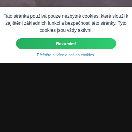
Tato stránka používá pouze nezbytné cookies, které slouží k
zajištění základních funkcí a bezpečnosti této stránky. Tyto
cookies jsou vždy aktivní.
Rozumím!
Přečtěte si více o našich cookies.
Jedno místo.
Nekonečné možnosti.
Evropa je obrovský trh postavený
napříč hranicemi, tradicemi a
místními obchodními zvyklostmi.