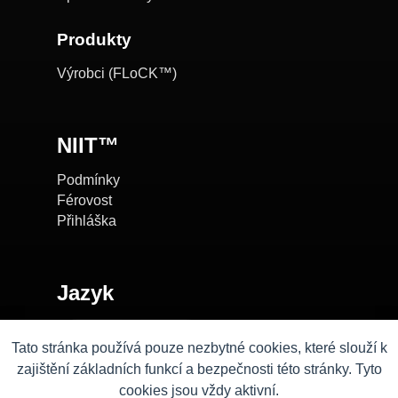
Produkty
Výrobci (FLoCK™)
NIIT™
Podmínky
Férovost
Přihláška
Jazyk
EN
CZ
SK
Tato stránka používá pouze nezbytné cookies, které slouží k
zajištění základních funkcí a bezpečnosti této stránky. Tyto
cookies jsou vždy aktivní.