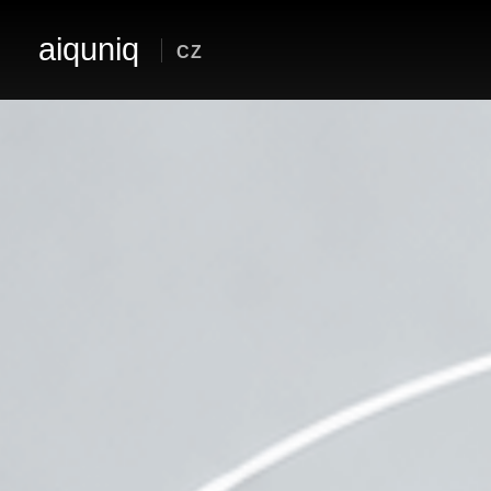
aiquniq
CZ