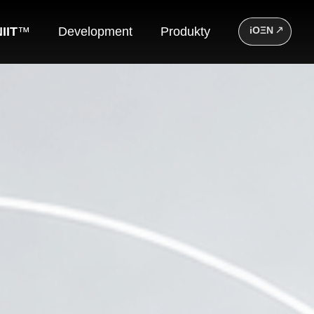
IIT
™
Development
Produkty
iOΞN 🡕